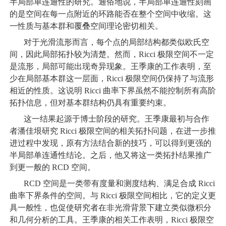
半局部单连通性的研究。通俗地说，半局部单连通性刻画
的是空间在每一点附近的环路能否在整个空间中收缩。这
一性质与基本群和覆叠空间理论密切相关。
对于光滑流形而言，每个点的局部结构都类似欧氏空
间，因此局部拓扑较为清楚。然而，Ricci 极限空间不一定
是流形，局部可能出现奇异现象。王季康的工作表明，至
少在局部基本群这一层面，Ricci 极限空间仍保持了与流形
相近的性质。这说明 Ricci 曲率下界虽然不能控制所有高阶
拓扑信息，但对基本群结构仍具有重要约束。
这一结果起源于博士阶段的研究。王季康最初与合作
者潘佳垠研究 Ricci 极限空间的相关拓扑问题，在进一步推
进过程中发现，原有方法结合新的技巧，可以得到更强的
半局部单连通性结论。之后，他又将这一类拓扑结果推广
到更一般的 RCD 空间。
RCD 空间是一类带有度量和测度结构、满足合成 Ricci
曲率下界条件的空间。与 Ricci 极限空间相比，它的定义更
具一般性，也促使研究者在非光滑背景下建立类似微积分
和几何分析的工具。王季康的相关工作表明，Ricci 极限空