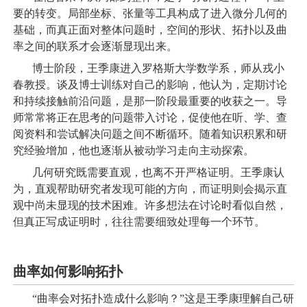
要的转变。局部坐标、张量等工具构成了进入微分几何的
基础，而真正面对整体问题时，空间的形状、拓扑以及曲
率之间的联系才会逐渐显现出来。
博士阶段，王季康进入罗格斯大学数学系，师从戎小
春教授。谈及博士训练对自己的影响，他认为，定期讨论
和持续接触前沿问题，是那一阶段最重要的收获之一。导
师常常将正在思考的问题带入讨论，促使他在听、学、查
阅资料和尝试解决问题之间不断循环。随着知识积累和研
究经验增加，他也逐渐从被动学习走向主动探索。
几何研究既需要直观，也离不开严格证明。王季康认
为，直观帮助研究者发现可能的方向，而证明则会揭示直
观中尚未显现的技术困难。许多想法在讨论时看似自然，
但真正写成证明时，往往需要细致处理每一个环节。
曲率如何影响拓扑
“曲率会对拓扑造成什么影响？”这是王季康理解自己研