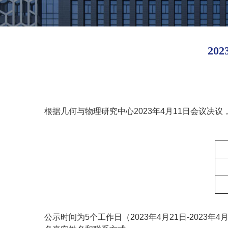
2
根据几何与物理研究中心
2023
年
4
月
11
日会议决议
公示时间为
5
个工作日（
2023
年
4
月
21
日
-2023
年
4