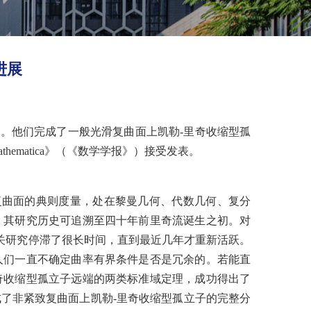
进展
展。他们完成了一般光滑复曲面上凯勒
-
里奇收缩型孤
thematica
》（《数学学报》）接受发表。
复曲面的典则度量，处在黎曼几何、代数几何、复分
。其研究历史可追溯至四十年前里奇流诞生之初。对
关研究停滞了很长时间，
直到最近几年才重新活跃。
人们一直不确定曲率有界条件是否是冗余的。若能直
奇收缩型孤立子远端的两类标准域定理，
成功得出了
成了非紧致复曲面上凯勒
-
里奇收缩型孤立子的完整分