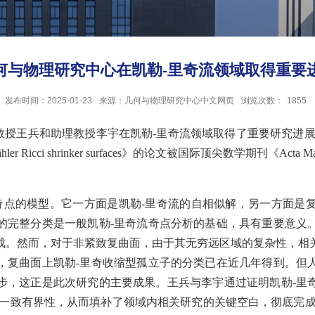
何与物理研究中心在凯勒-里奇流领域取得重要
发布时间：2025-01-23
来源：几何与物理研究中心中文网页
浏览次数：
1855
授王兵和助理教授李宇在凯勒
-
里奇流领域取得了重要研究进
ler Ricci shrinker surfaces
》的论文被国际顶尖数学期刊《
Acta Ma
奇点的模型。它一方面是凯勒
-
里奇流的自相似解，另一方面是
的完整分类是一般凯勒
-
里奇流奇点分析的基础，具有重要意义
成。
然而，对于非紧致复曲面，由于其无穷远区域的复杂性，相
，复曲面上凯勒
-
里奇收缩型孤立子的分类已在近几年得到。但
步，这正是此次研究的主要成果。
王兵与李宇通过证明凯勒-
里
一致有界性，从而填补了领域内相关研究的关键空白，彻底完