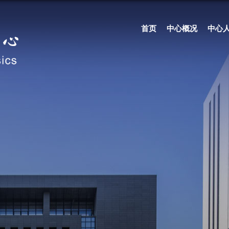
首页
中心概况
中心