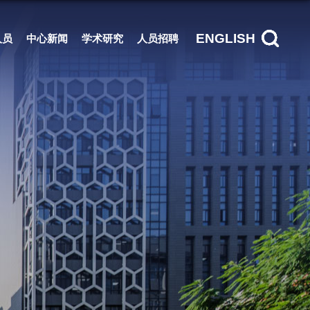
ENGLISH
人员
中心新闻
学术研究
人员招聘