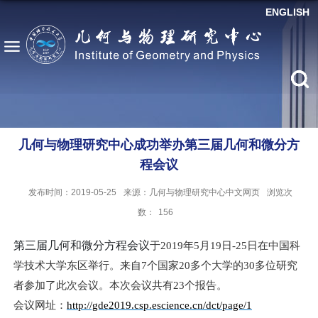
ENGLISH
几何与物理研究中心成功举办第三届几何和微分方
程会议
发布时间：2019-05-25
来源：几何与物理研究中心中文网页
浏览次
数：
156
第三届几何和微分方程会议
于2019年
5
月
19
日
-
25
日在中国科
学技术大学东区举行。来自
7
个国家
20
多个大学的
30
多位研究
者参加了此次
会议。本次会议共有23个报告。
会议网址：
http://gde2019.csp.escience.cn/dct/page/1